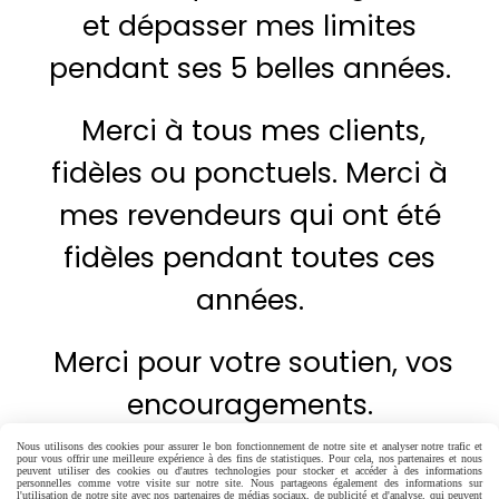
et dépasser mes limites
pendant ses 5 belles années.
Merci à tous mes clients,
fidèles ou ponctuels. Merci à
mes revendeurs qui ont été
fidèles pendant toutes ces
années.
Merci pour votre soutien, vos
encouragements.
Nous utilisons des cookies pour assurer le bon fonctionnement de notre site et analyser notre trafic et
Merci à ma famille, et
pour vous offrir une meilleure expérience à des fins de statistiques. Pour cela, nos partenaires et nous
peuvent utiliser des cookies ou d'autres technologies pour stocker et accéder à des informations
personnelles comme votre visite sur notre site. Nous partageons également des informations sur
l'utilisation de notre site avec nos partenaires de médias sociaux, de publicité et d'analyse, qui peuvent