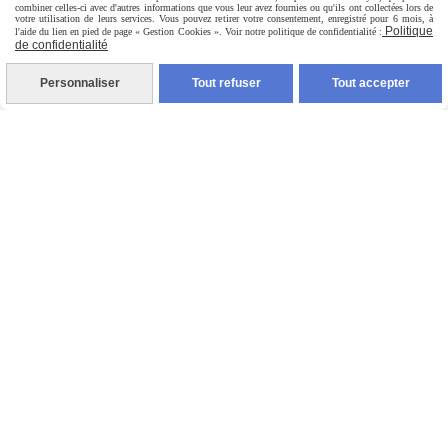
particulièrement mon mari et
combiner celles-ci avec d'autres informations que vous leur avez fournies ou qu'ils ont collectées lors de
votre utilisation de leurs services. Vous pouvez retirer votre consentement, enregistré pour 6 mois, à
Politique
l'aide du lien en pied de page « Gestion Cookies ». Voir notre politique de confidentialité :
mes enfants.
de confidentialité
Personnaliser
Tout refuser
Tout accepter
Sans vous tous l'aventure
n'aurait pas été la même.
Bel été.
Pauline
Autoriser
Facebook est désactivé.
Mentions Légales
Conditions générales de vente
Politique de confidentialité
Gestion cookies
Mon Compte
Créer un site internet